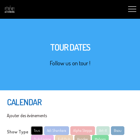
TOUR DATES
Follow us on tour !
CALENDAR
Ajouter des événements
Tous
Adi Shankara
Alpha Steppa
Art-X
Bisou
Show Type
Dub Engine
Full Dub
Kandee
Mahom